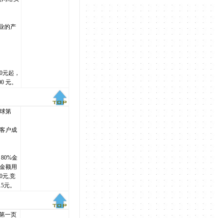
业的产
00元起，
0 元。
球第
客户成
80%金
0%金额用
元,竞
5元。
第一页