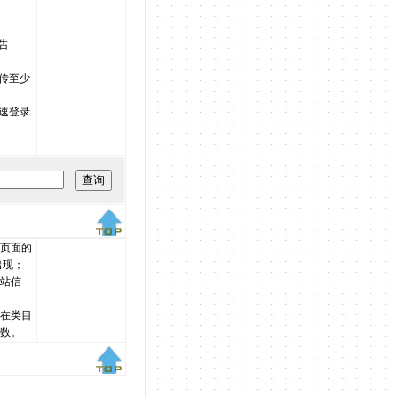
告
传至少
速登录
页面的
出现；
站信
在类目
数。